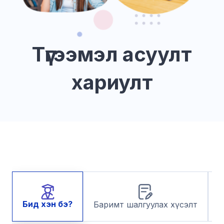
Түгээмэл асуулт
хариулт
С
Бид хэн бэ?
Баримт шалгуулах хүсэлт