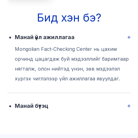
Бид хэн бэ?
Манай үйл ажиллагаа
Mongolian Fact-Checking Center нь цахим
орчинд цацагдаж буй мэдээллийг баримтаар
нягталж, олон нийтэд үнэн, зөв мэдээлэл
хүргэх чиглэлээр үйл ажиллагаа явуулдаг.
Манай бүтэц