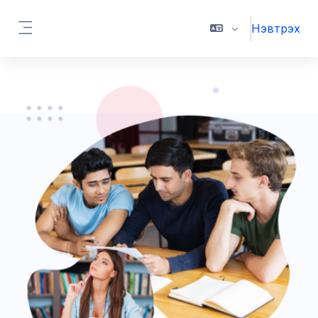
Үндсэн агуулга руу шилжих
Нэвтрэх
Хажуугийн самбар