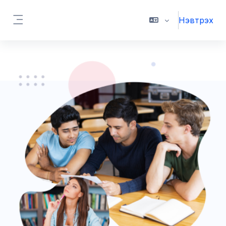
Үндсэн агуулга руу шилжих
Нэвтрэх
Хажуугийн самбар