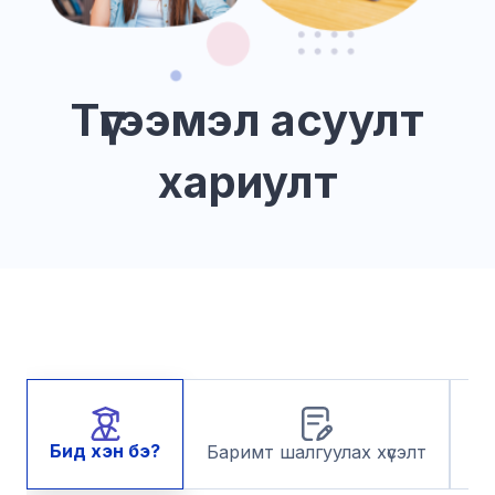
Түгээмэл асуулт
хариулт
Са
Бид хэн бэ?
Баримт шалгуулах хүсэлт