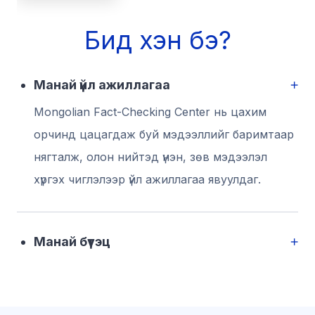
Бид хэн бэ?
Манай үйл ажиллагаа
Mongolian Fact-Checking Center нь цахим
орчинд цацагдаж буй мэдээллийг баримтаар
нягталж, олон нийтэд үнэн, зөв мэдээлэл
хүргэх чиглэлээр үйл ажиллагаа явуулдаг.
Манай бүтэц