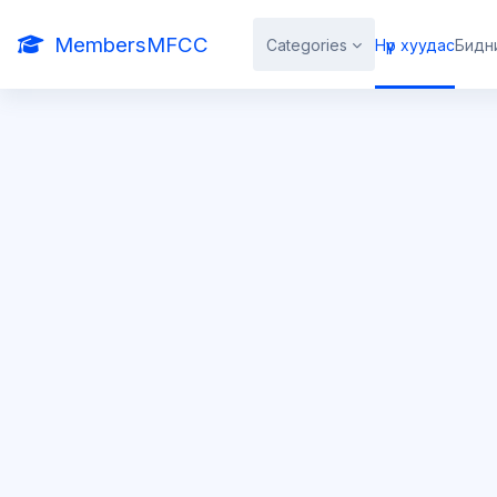
Үндсэн агуулга руу шилжих
MembersMFCC
Categories
Нүүр хуудас
Бидн