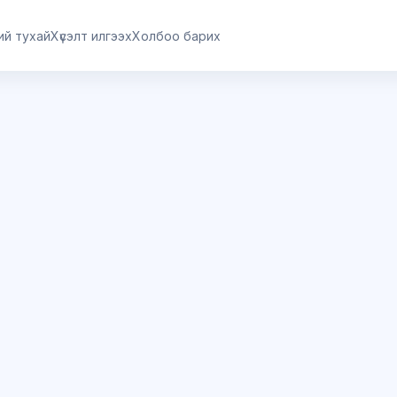
ий тухай
Хүсэлт илгээх
Холбоо барих