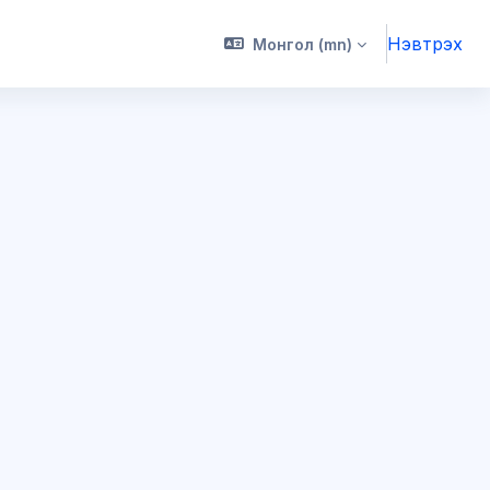
Нэвтрэх
Монгол ‎(mn)‎